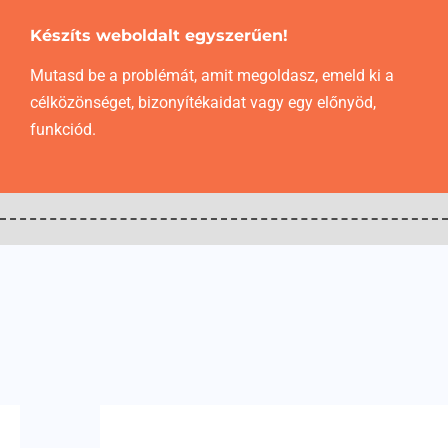
Készíts weboldalt egyszerűen!
Mutasd be a problémát, amit megoldasz, emeld ki a
célközönséget, bizonyítékaidat vagy egy előnyöd,
funkciód.