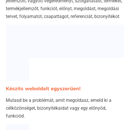
jellemzőit, vágyott végeredményt, szolgáltatást, terméket,
termékjellemzőt, funkciót, előnyt, megoldást, megoldási
tervet, folyamatot, csapattagot, referenciát, bizonyítékot.
Készíts weboldalt egyszerűen!
Mutasd be a problémát, amit megoldasz, emeld ki a
célközönséget, bizonyítékaidat vagy egy előnyöd,
funkciód.