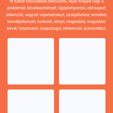
Itt tudod hosszabban bemutatni, saját magad vagy a
problémát, következményét, fájdalompontot, célcsoport
jellemzőit, vágyott végeredményt, szolgáltatást, terméket,
termékjellemzőt, funkciót, előnyt, megoldást, megoldási
tervet, folyamatot, csapattagot, referenciát, bizonyítékot.