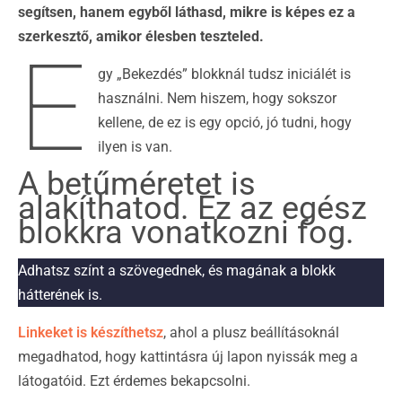
segítsen, hanem egyből láthasd, mikre is képes ez a
szerkesztő, amikor élesben teszteled.
E
gy „Bekezdés” blokknál tudsz iniciálét is
használni. Nem hiszem, hogy sokszor
kellene, de ez is egy opció, jó tudni, hogy
ilyen is van.
A betűméretet is
alakíthatod. Ez az egész
blokkra vonatkozni fog.
Adhatsz színt a szövegednek, és magának a blokk
hátterének is.
Linkeket is készíthetsz
, ahol a plusz beállításoknál
megadhatod, hogy kattintásra új lapon nyissák meg a
látogatóid. Ezt érdemes bekapcsolni.