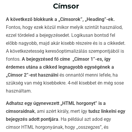
Címsor
A következő blokkunk a „Címsorok”, „Heading”-ek.
Fontos, hogy ezek közül mikor melyik szintűt használod,
ezzel tördeled a bejegyzésedet. Logikusan bontsd fel
előbb nagyobb, majd akár kisebb részeire és is a cikkedet.
A következetesség keresőoptimalizálás szempontjából is
fontos.
A bejegyzésed fő címe „Címsor 1”-es, így
érdemes utána a cikked legnagyobb egységének a
„Címsor 2”-est használni
és onnantól menni lefele, ha
szükség van még kisebbekre. 4-nél kisebbet én még sose
használtam.
Adhatsz egy úgynevezett „HTML horgonyt” is a
címsoraidnak
, ami azért király, mert így
tudsz linkelni egy
bejegyzés adott pontjára
. Ha például azt adod egy
címsor HTML horgonyának, hogy „osszegzes”, és