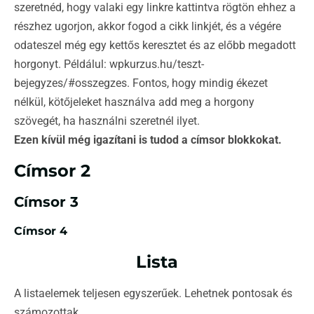
szeretnéd, hogy valaki egy linkre kattintva rögtön ehhez a
részhez ugorjon, akkor fogod a cikk linkjét, és a végére
odateszel még egy kettős keresztet és az előbb megadott
horgonyt. Példálul: wpkurzus.hu/teszt-
bejegyzes/#osszegzes. Fontos, hogy mindig ékezet
nélkül, kötőjeleket használva add meg a horgony
szövegét, ha használni szeretnél ilyet.
Ezen kívül még igazítani is tudod a címsor blokkokat.
Címsor 2
Címsor 3
Címsor 4
Lista
A listaelemek teljesen egyszerűek. Lehetnek pontosak és
számozottak.